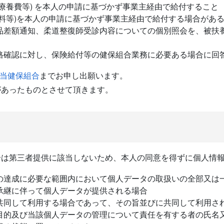
療養費等) を本人の申請に基づかず事業主経由で給付すること
料等)を本人の申請に基づかず事業主経由で給付する場合があ
品差額通知、柔道整復師受診内容についての個別照会を、被扶
格確認に対し、保険給付等の健保組合業務に必要ある場合に回
当健保組合
までお申し出願います。
があったものとさせて頂きます。
合は第三者提供に該当しないため、本人の同意を得ずに個人情
の達成に必要な範囲内において個人データの取扱いの全部又は
承継に伴って個人データが提供される場合
共同して利用する場合であって、その旨並びに共同して利用さ
目的及び当該個人データの管理について責任を有する者の氏名