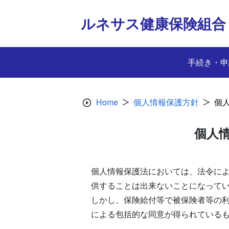
Skip
to
ルネサス健康保険組合
content
手続き・申
Home
個人情報保護方針
個
個人
個人情報保護法においては、法令に
供することは出来ないことになって
しかし、保険給付等で被保険者等の
による包括的な同意が得られている