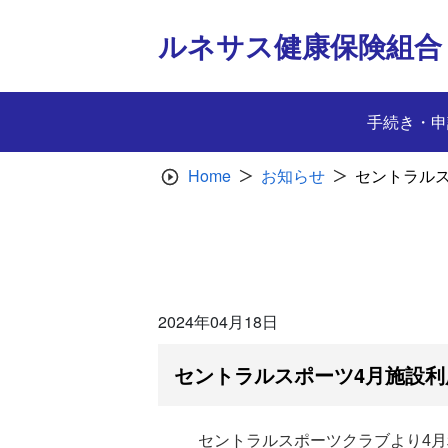
Skip
to
ルネサス健康保険組合
content
手続き・申
Home
お知らせ
セントラル
2024年04月18日
セントラルスポーツ4月施設
セントラルスポーツクラブより4