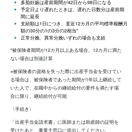
多胎妊娠は産前期間が42日から98日になる
予定日より遅れたときは、遅れた日数分は産前期
間に延長
支給額は1日につき、直近12カ月の平均標準報酬月
額の30分の1の3分の2相当*
正常分娩、異常分娩いずれの場合も支給
*被保険者期間が12カ月以上ある場合。12カ月に満た
ない場合は別途計算
※被保険者の資格を失った際に出産手当金を受けてい
る場合は、被保険者であった期間が1年以上継続して
いた人で、在職中からの継続給付の要件を満たす場
合に限り、継続給付が可能
〈手続き〉
「出産手当金請求書」に医師または助産師の証明を
受けたあと、事業主窓口に提出してください。