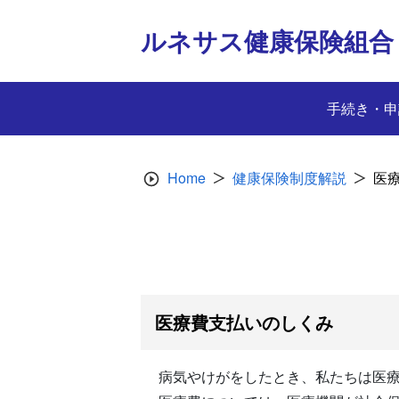
Skip
to
ルネサス健康保険組合
content
手続き・申
Home
健康保険制度解説
医
医療費支払いのしくみ
病気やけがをしたとき、私たちは医